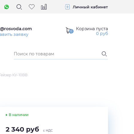
Личный кабинет
Корзина пуста
o@rosvoda.com
0
руб
авить заявку
Гейзер КУ-10BB
В наличии
2 340
руб
с НДС