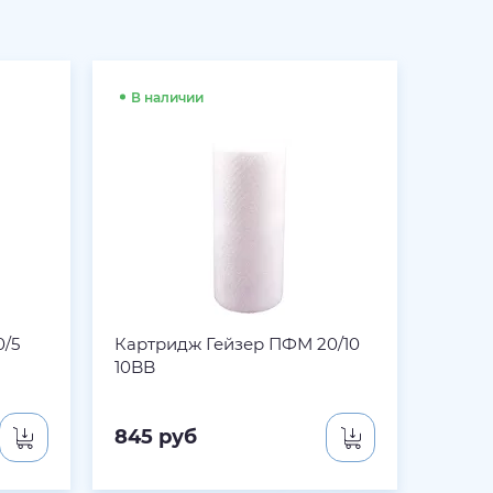
В наличии
В на
0/5
Картридж Гейзер ПФМ 20/10
Засып
10BB
БС-10
845
руб
2 69