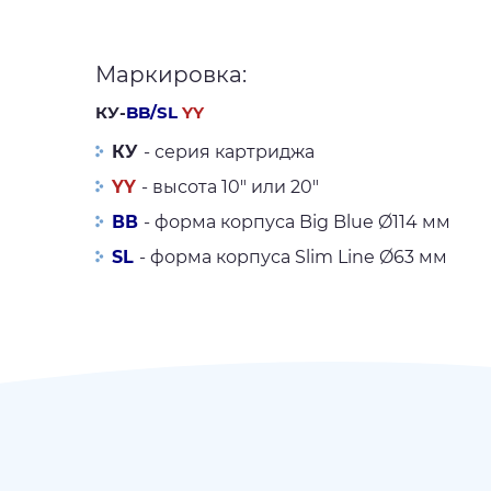
Маркировка:
КУ-
BB/SL
YY
КУ
- серия картриджа
YY
- высота 10" или 20"
ВВ
- форма корпуса Big Blue Ø114 мм
SL
- форма корпуса Slim Line Ø63 мм