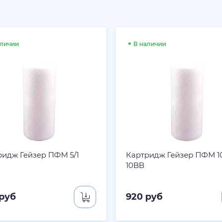
аличии
В наличии
ридж Гейзер ПФМ 5/1
Картридж Гейзер ПФМ 1
10BB
руб
920
руб