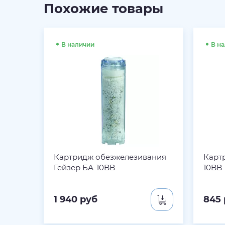
Похожие товары
В наличии
В н
Картридж обезжелезивания
Карт
Гейзер БА-10BB
10BB
1 940
руб
845