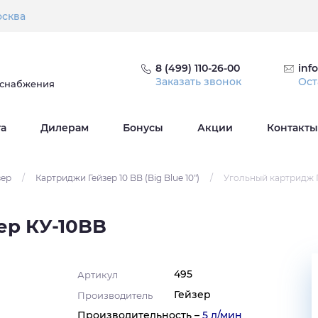
сква
8 (499) 110-26-00
inf
Заказать звонок
Ост
оснабжения
та
Дилерам
Бонусы
Акции
Контакты
зер
/
Картриджи Гейзер 10 BB (Big Blue 10")
/
Угольный картридж 
ер КУ-10BB
495
Артикул
Гейзер
Производитель
Производительность –
5 л/мин