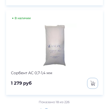
В наличии
Сорбент АС 0,7-1,4 мм
1 279
руб
Показано
18
из
226