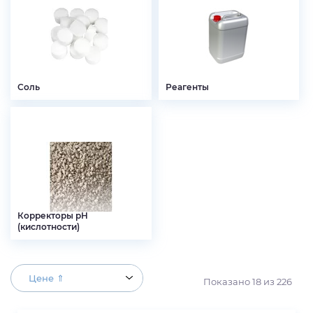
Соль
Реагенты
Корректоры pH
(кислотности)
Цене ⇑
Показано
18
из
226