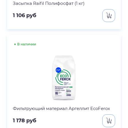
Засыпка Raifil Полифосфат (1 кг)
1 106
руб
В наличии
Фильтрующий материал Аргеллит EcoFerox
1 178
руб