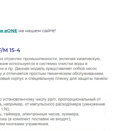
и eONE
на нашем сайте!
/M 15-4