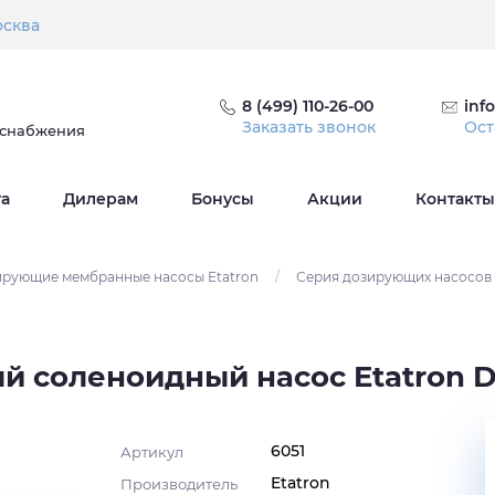
сква
8 (499) 110-26-00
inf
Заказать звонок
Ост
оснабжения
та
Дилерам
Бонусы
Акции
Контакты
рующие мембранные насосы Etatron
/
Серия дозирующих насосов 
соленоидный насос Etatron D
6051
Артикул
Etatron
Производитель