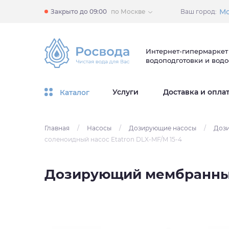
Мо
Закрыто до 09:00
по Москве
Ваш город:
Интернет-гипермаркет
водоподготовки и вод
Услуги
Доставка и опла
Каталог
Главная
/
Насосы
/
Дозирующие насосы
/
Дози
соленоидный насос Etatron DLX-MF/M 15-4
Дозирующий мембранный 