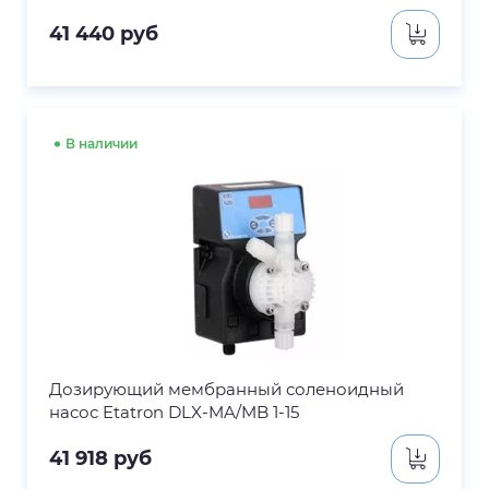
41 440
руб
В наличии
Дозирующий мембранный соленоидный
насос Etatron DLX-MA/MB 1-15
41 918
руб