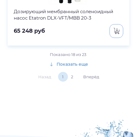
Дозирующий мембранный соленоидный
насос Etatron DLX-VFT/MBB 20-3
65 248
руб
Показано
18
из
23
Показать еще
Назад
1
2
Вперёд