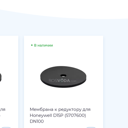
В наличии
В на
для
Мембрана к редуктору для
Заглу
)
Honeywell D15P (5707600)
кольц
DN100