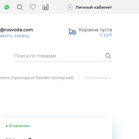
Личный кабинет
Корзина пуста
o@rosvoda.com
0
руб
авить заявку
тели (прокладки) Resideo (Honeywell)
/
Уплотнение к
В наличии