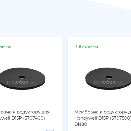
аличии
В наличии
рана к редуктору для
Мембрана к редуктору 
well D15P (5707400)
Honeywell D15P (5707500
DN80