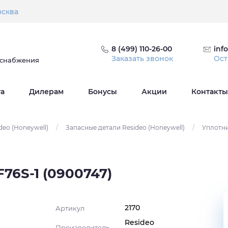
сква
8 (499) 110-26-00
inf
Заказать звонок
Ост
оснабжения
та
Дилерам
Бонусы
Акции
Контакты
deo (Honeywell)
/
Запасные детали Resideo (Honeywell)
/
Уплотни
76S-1 (0900747)
2170
Артикул
Resideo
Производитель