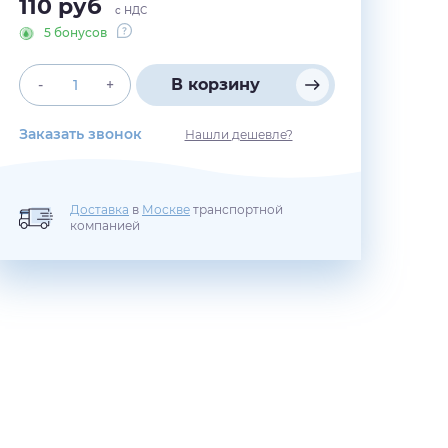
110
руб
с НДС
5 бонусов
В корзину
-
+
Заказать звонок
Нашли дешевле?
Доставка
в
Москве
транспортной
компанией