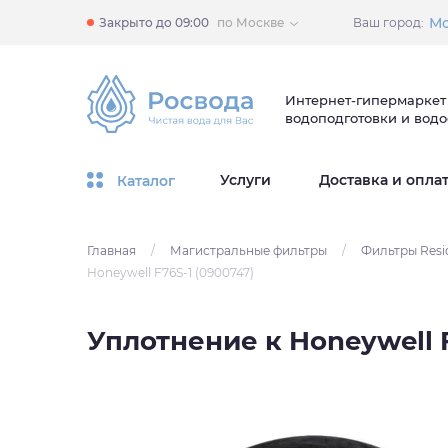
Мо
Закрыто до 09:00
по Москве
Ваш город:
Интернет-гипермаркет
водоподготовки и вод
Услуги
Доставка и опла
Каталог
Главная
/
Магистральные фильтры
/
Фильтры Resi
Honeywell F76S-1 (0900747)
Уплотнение к Honeywell F