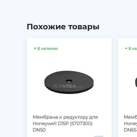
Похожие товары
В наличии
В н
Мембрана к редуктору для
Мемб
Honeywell D15P (5707300)
Honey
DN50
DN65