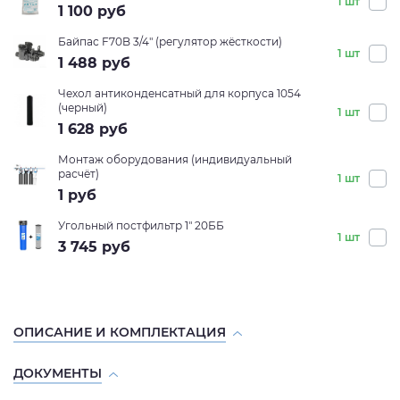
1 шт
1 100
руб
Байпас F70B 3/4" (регулятор жёсткости)
1 шт
1 488
руб
Чехол антиконденсатный для корпуса 1054
(черный)
1 шт
1 628
руб
Монтаж оборудования (индивидуальный
расчёт)
1 шт
1
руб
Угольный постфильтр 1" 20ББ
1 шт
3 745
руб
ОПИСАНИЕ И КОМПЛЕКТАЦИЯ
ДОКУМЕНТЫ