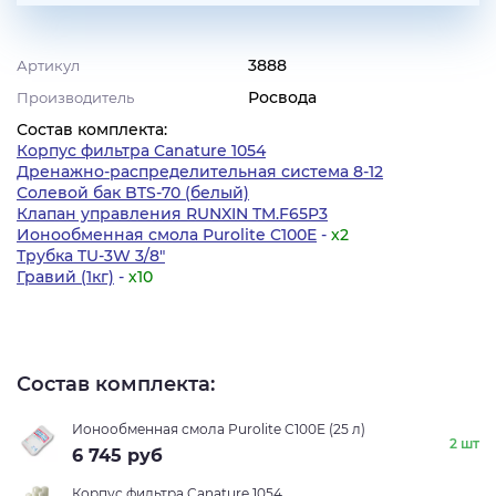
3888
Артикул
Росвода
Производитель
Состав комплекта:
Корпус фильтра Canature 1054
Дренажно-распределительная система 8-12
Солевой бак BTS-70 (белый)
Клапан управления RUNXIN TM.F65P3
Ионообменная смола Purolite C100E
-
х2
Трубка TU-3W 3/8"
Гравий (1кг)
-
х10
Состав комплекта:
Ионообменная смола Purolite C100E (25 л)
2 шт
6 745
руб
Корпус фильтра Canature 1054