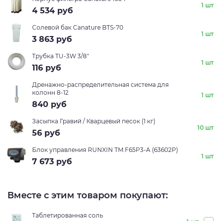
1 шт
4 534
руб
Солевой бак Canature BTS-70
1 шт
3 863
руб
Трубка TU-3W 3/8"
1 шт
116
руб
Дренажно-распределительная система для
колонн 8-12
1 шт
840
руб
Засыпка Гравий / Кварцевый песок (1 кг)
10 шт
56
руб
Блок управления RUNXIN TM.F65P3-A (63602P)
1 шт
7 673
руб
Вместе с этим товаром покупают:
Таблетированная соль