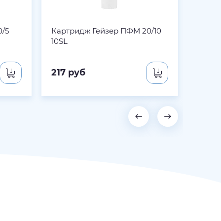
0/5
Картридж Гейзер ПФМ 20/10
Картр
10SL
10SL
217
руб
251
р