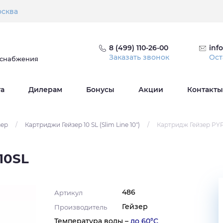
сква
8 (499) 110-26-00
inf
Заказать звонок
Ост
оснабжения
та
Дилерам
Бонусы
Акции
Контакты
зер
/
Картриджи Гейзер 10 SL (Slim Line 10")
/
Картридж Гейзер PY
10SL
486
Артикул
Гейзер
Производитель
Температура воды –
до 60°C