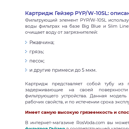
Картридж Гейзер PYP/W-10SL: описа
Фильтрующий элемент PYP/W-10SL использу
воды фильтрах
на базе Big Blue и Slim Line
очищает воду от загрязнителей:
Ржавчина;
грязь;
песок;
и другие примеси до 5 мкм.
Картридж представляет собой тубу из 
задерживающие на своей поверхности 
фильтрующего устройства. Данная модель
рабочих свойств, и по истечении срока экспл
Имеет самую высокую грязеемкость и спо
В интернет-магазине RosVoda.com вы може
фильтров Гейзер
в соответствующей категор