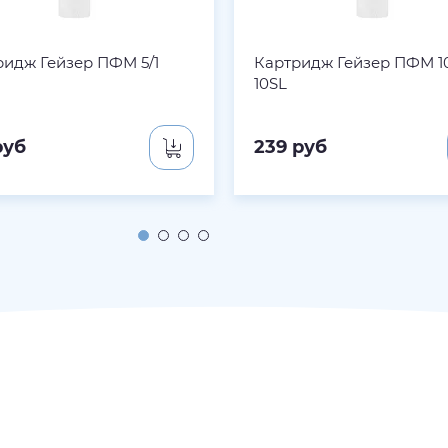
ридж Гейзер ПФМ 5/1
Картридж Гейзер ПФМ 1
10SL
уб
239
руб