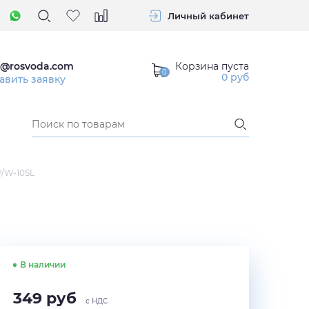
Личный кабинет
Корзина пуста
o@rosvoda.com
0
руб
авить заявку
P/W-10SL
В наличии
349
руб
с НДС