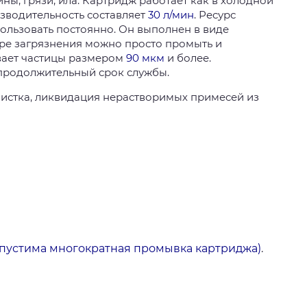
ны, грязи, ила. Картридж работает как в холодной
изводительность составляет
30 л/мин
. Ресурс
пользовать постоянно. Он выполнен в виде
ре загрязнения можно просто промыть и
вает частицы размером
90 мкм
и более.
 продолжительный срок службы.
истка, ликвидация нерастворимых примесей из
пустима многократная промывка картриджа)
.