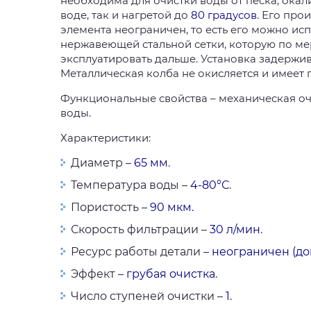
необходима для очистки воды от песка, окали
воде, так и нагретой до
80 градусов
. Его про
элемента неограничен, то есть его можно ис
нержавеющей стальной сетки, которую по ме
эксплуатировать дальше. Установка задержи
Металлическая колба не окисляется и имеет
Функциональные свойства – механическая оч
воды.
Характеристики:
Диаметр –
65 мм
.
Температура воды –
4-80°С
.
Пористость –
90 мкм.
Скорость фильтрации –
30 л/мин
.
Ресурс работы детали –
неограничен (до
Эффект –
грубая очистка
.
Число ступеней очистки –
1
.