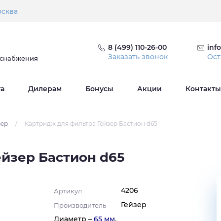
сква
8 (499) 110-26-00
inf
Заказать звонок
Ост
оснабжения
та
Дилерам
Бонусы
Акции
Контакты
зер
/
Картридж для фильтра Гейзер Бастион d65
ейзер Бастион d65
4206
Артикул
Гейзер
Производитель
Диаметр –
65 мм
.