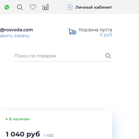
Личный кабинет
Корзина пуста
o@rosvoda.com
0
руб
авить заявку
В наличии
1 040
руб
с НДС