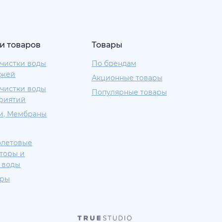
и товаров
Товары
чистки воды
По брендам
джей
Акционные товары
чистки воды
Популярные товары
риятий
и, Мембраны
олетовые
торы и
 воды
еры