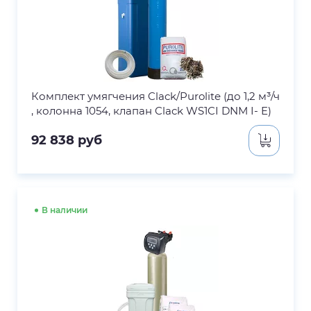
Комплект умягчения Clack/Purolite (до 1,2 м³/ч
, колонна 1054, клапан Clack WS1CI DNM I- E)
92 838
руб
В наличии