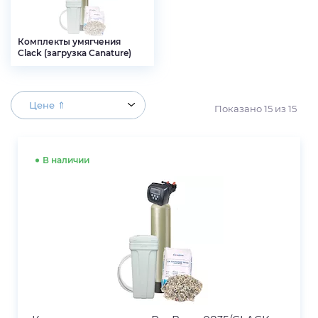
Комплекты умягчения
Clack (загрузка Canature)
Цене ⇑
Показано
15
из
15
В наличии