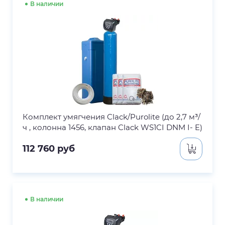
В наличии
Комплект умягчения Clack/Purolite (до 2,7 м³/
ч , колонна 1456, клапан Clack WS1CI DNM I- E)
112 760
руб
В наличии