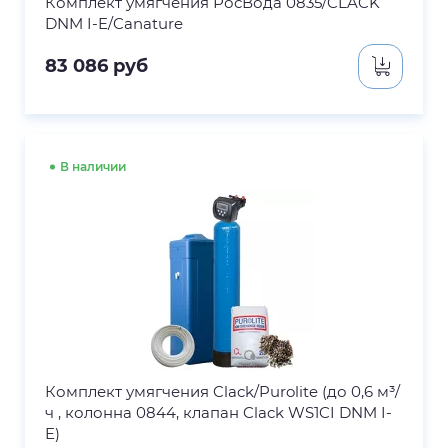
Комплект умягчения РосВода 0835/CLACK
DNM I-E/Canature
83 086
руб
В наличии
Комплект умягчения Clack/Purolite (до 0,6 м³/
ч , колонна 0844, клапан Clack WS1CI DNM I-
E)