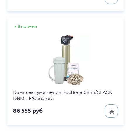
В наличии
Комплект умягчения РосВода 0844/CLACK
DNM I-E/Canature
86 555
руб